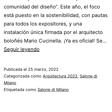
comunidad del diseño”. Este año, el foco
está puesto en la sostenibilidad, con pautas
para todos los expositores, y una
instalación única firmada por el arquitecto
boloñés Mario Cucinella. ¡Ya es oficial! Se…
¿Qué
Seguir leyendo
veremos
en
Publicada el
25 marzo, 2022
el
Categorizada como
Arquitectura 2022
,
Salone di
Salone
Milano
Etiquetada como
Salone di Milano
di
Milano
2022?