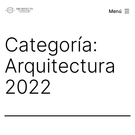
Saltar
Architects
Menú
al
Contractors
contenido
Categoría:
Arquitectura
2022