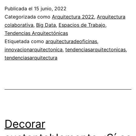
trabajo
Publicada el
15 junio, 2022
en
Categorizada como
Arquitectura 2022
,
Arquitectura
la
colaborativa
,
Big Data
,
Espacios de Trabajo
,
Tendencias Arquitectónicas
era
Etiquetada como
arquitecturadeoficinas
,
de
innovacionarquitectonica
,
tendenciasarquitectonicas
,
la
tendenciasarquitectura
IA
y
el
Big
Data
Decorar