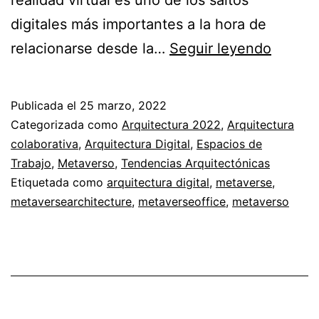
digitales más importantes a la hora de
Metave
relacionarse desde la…
Seguir leyendo
y
Trabaj
Publicada el
25 marzo, 2022
Remot
Categorizada como
Arquitectura 2022
,
Arquitectura
colaborativa
,
Arquitectura Digital
,
Espacios de
Trabajo
,
Metaverso
,
Tendencias Arquitectónicas
Etiquetada como
arquitectura digital
,
metaverse
,
metaversearchitecture
,
metaverseoffice
,
metaverso