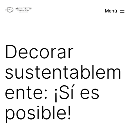
Saltar
Architects
Menú
al
Contractors
contenido
Decorar
sustentablem
ente: ¡Sí es
posible!