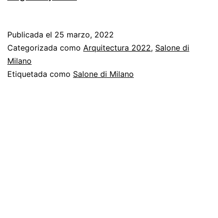
veremos
en
Publicada el
25 marzo, 2022
el
Categorizada como
Arquitectura 2022
,
Salone di
Salone
Milano
Etiquetada como
Salone di Milano
di
Milano
2022?