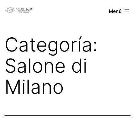
Saltar
Architects
Menú
al
Contractors
contenido
Categoría:
Salone di
Milano