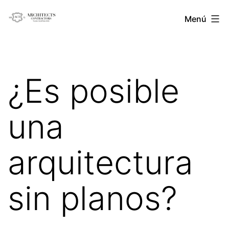
Saltar
Architects
Menú
al
Contractors
contenido
¿Es posible
una
arquitectura
sin planos?