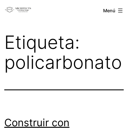
Saltar
Architects
Menú
al
Contractors
contenido
Etiqueta:
policarbonato
Construir con