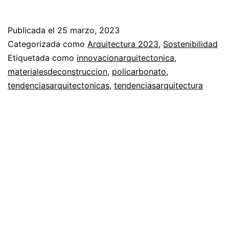
con
Policarbon
Publicada el
25 marzo, 2023
Reciclado:
Categorizada como
Arquitectura 2023
,
Sostenibilidad
¿sustentab
Etiquetada como
innovacionarquitectonica
,
materialesdeconstruccion
,
policarbonato
,
o
tendenciasarquitectonicas
,
tendenciasarquitectura
“greenwas