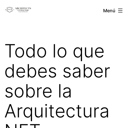
Saltar
Architects
Menú
al
Contractors
contenido
Todo lo que
debes saber
sobre la
Arquitectura